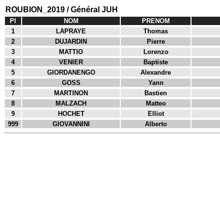
ROUBION_2019 / Général JUH
Pl
NOM
PRENOM
1
LAPRAYE
Thomas
2
DUJARDIN
Pierre
3
MATTIO
Lorenzo
4
VENIER
Baptiste
5
GIORDANENGO
Alexandre
6
GOSS
Yann
7
MARTINON
Bastien
8
MALZACH
Matteo
9
HOCHET
Elliot
999
GIOVANNINI
Alberto