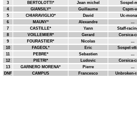
3
BERTOLOTTI*
Jean michel
Sospel-m
4
GIANSILY*
Guillaume
Cspm-vt
5
CHIARAVIGLIO*
David
Uc-monac
6
MAUNY*
Alexandre
...
7
CASTILLE*
Yann
Staff-racin
8
VOILLEMIER*
Gerard
Corsica-c
9
FOURASTIER*
Nicolas
...
10
FAGEOL*
Eric
Sospel-vtt-
11
PEBRE*
Sebastien
...
12
PIETRI*
Ludovic
Corsica-c
13
GARNERO MORENA*
Pierre
...
DNF
CAMPUS
Francesco
Unbroken-ra