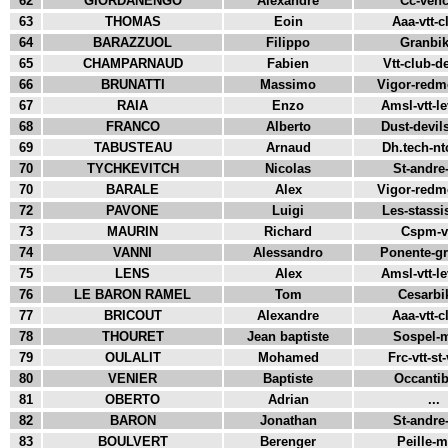
62
GIORDANENGO
Alexandre
Cc-venc
63
THOMAS
Eoin
Aaa-vtt-c
64
BARAZZUOL
Filippo
Granbik
65
CHAMPARNAUD
Fabien
Vtt-club-de
66
BRUNATTI
Massimo
Vigor-redmo
67
RAIA
Enzo
Amsl-vtt-le
68
FRANCO
Alberto
Dust-devils
69
TABUSTEAU
Arnaud
Dh.tech-ntc
70
TYCHKEVITCH
Nicolas
St-andre-v
70
BARALE
Alex
Vigor-redmo
72
PAVONE
Luigi
Les-stassis
73
MAURIN
Richard
Cspm-vt
74
VANNI
Alessandro
Ponente-gra
75
LENS
Alex
Amsl-vtt-le
76
LE BARON RAMEL
Tom
Cesarbik
77
BRICOUT
Alexandre
Aaa-vtt-c
78
THOURET
Jean baptiste
Sospel-m
79
OULALIT
Mohamed
Frc-vtt-st-
80
VENIER
Baptiste
Occantib
81
OBERTO
Adrian
...
82
BARON
Jonathan
St-andre-v
83
BOULVERT
Berenger
Peille-m