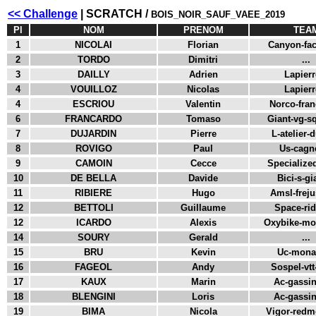
<< Challenge
| SCRATCH /
BOIS_NOIR_SAUF_VAEE_2019
Pl
NOM
PRENOM
TEA
1
NICOLAI
Florian
Canyon-fact
2
TORDO
Dimitri
...
3
DAILLY
Adrien
Lapierr
4
VOUILLOZ
Nicolas
Lapierr
4
ESCRIOU
Valentin
Norco-franc
6
FRANCARDO
Tomaso
Giant-vg-sq
7
DUJARDIN
Pierre
L-atelier-d
8
ROVIGO
Paul
Us-cagne
9
CAMOIN
Cecce
Specialized
10
DE BELLA
Davide
Bici-s-gia
11
RIBIERE
Hugo
Amsl-frejus
12
BETTOLI
Guillaume
Space-rid
12
ICARDO
Alexis
Oxybike-mon
14
SOURY
Gerald
...
15
BRU
Kevin
Uc-monac
16
FAGEOL
Andy
Sospel-vtt-
17
KAUX
Marin
Ac-gassin
18
BLENGINI
Loris
Ac-gassin
19
BIMA
Nicola
Vigor-redmo