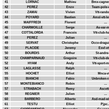
41
LORNAC
Mathieu
Bmx-cagnes-
42
PEREZ
Enzo
Team-pole-e
43
ZAMAI
Vivien
Vtt-rando
44
POYARD
Bastien
Amsl-vtt-le
45
MAIFFREDI
Florent
...
46
CHARMOILLE
Serge
As-var-m
47
COTTALORDA
Francois
Vtt-club-ha
48
PEREZ
Julian
...
49
SERVAT
Christophe
Occv-dragui
50
PLACIDE
Jeremy
Esvl-vtt
50
BOURDIS
Arthur
St-andre-v
52
CHAMPARNAUD
Gregoire
Vtt-club-de
52
HYAM
Andy
Vtt-sport-m
54
LAGLASSE
Ralph
...
55
HOCHET
Elliot
Mnca-vt
55
BIANCHI
Fabio
Unbroken-ra
57
MONTEBIANCO
Robin
...
57
STRABACH
Remy
Ascvtt.
58
REGNIER
Julien
...
60
BARBERO
Alberto
Asd-mad-wh
61
TESTU
Elliot
Pjpc.