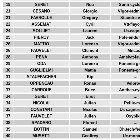
19
SERET
Noa
Sunn-cycle
21
CESANO
Giorgio
Vigor-redmo
21
FAVROLLE
Gregory
St-andre-vt
22
ASSEMAT
Cyril
Vtt-flayo
24
SOLLIET
Laurent
Us-cagne
25
PIERCY
Jack
Pole-enduro
26
MATTIO
Lorenzo
Vigor-redmo
26
FAUVELET
Clement
Mncas.
28
PENA
Anthony
Amslvtt-lev
29
ODA
Lorenzo
Ponente-gra
30
GUGLIELMI
Mattia
Ponente-gra
31
STAUFFACHER
Kip
...
32
OPPENEAU
Ronan
Veloroc
33
CARROUE
Brice
Antibes-cyc
34
SERET
Eliot
...
34
NICOLAI
Julien
Peille-m
35
CONSTANT
Nicolas
Us-cagnes-v
37
FAUVELET
Julien
Oxybike
38
SPADARO
Florent
...
39
BOTTIN
Samuel
Dh.tech-fer
40
MUSETTI
Geoffrey
Uc-monac