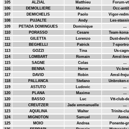
105
ALZIAL
Matthieu
Forum-vtt
106
DEMOLLIERE
Maxime
Occ-antib
107
DEMICHELIS
Paolo
Vigor-redmo
108
PUJALTE
Andy
Les-stassis
109
PETADA DOMINGUES
Dominique
...
110
PORASSO
Cesare
Team-kona-b
111
GILETTA
Lorenzo
Dust-devils
112
BEGHELLI
Patrick
7-sportro
113
GOZZI
Tina
Us-cagne
114
LOMBART
Romain
Amsl-leve
115
SAGNE
Colas
...
116
BENNA
Herve
Vc-breil
117
DAVID
Robin
Amsl-frejus
118
PALLANCA
Stefano
Unbroken-ra
119
ASTUTO
Ludovic
...
120
PLANA
Maxime
...
120
BASSO
Luc
Vtt-club-de
122
CREUTZER
Jade emmanuelle
...
123
AQUILINA
Walter
Trinite-clu
124
MIGNOTON
Samuel
Aoma.
125
MOIO
Andrea
Ponente-gra