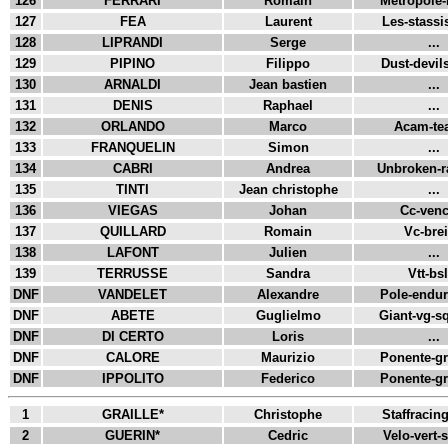
126
FERRARI
Romain
Metropole-n
127
FEA
Laurent
Les-stassis
128
LIPRANDI
Serge
...
129
PIPINO
Filippo
Dust-devils
130
ARNALDI
Jean bastien
...
131
DENIS
Raphael
...
132
ORLANDO
Marco
Acam-tea
133
FRANQUELIN
Simon
...
134
CABRI
Andrea
Unbroken-ra
135
TINTI
Jean christophe
...
136
VIEGAS
Johan
Cc-venc
137
QUILLARD
Romain
Vc-breil
138
LAFONT
Julien
...
139
TERRUSSE
Sandra
Vtt-bsl
DNF
VANDELET
Alexandre
Pole-enduro
DNF
ABETE
Guglielmo
Giant-vg-sq
DNF
DI CERTO
Loris
...
DNF
CALORE
Maurizio
Ponente-gra
DNF
IPPOLITO
Federico
Ponente-gra
1
GRAILLE*
Christophe
Staffracing
2
GUERIN*
Cedric
Velo-vert-s