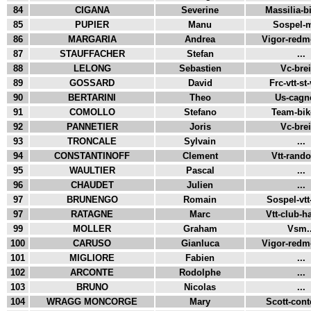
84
CIGANA
Severine
Massilia-bi
85
PUPIER
Manu
Sospel-m
86
MARGARIA
Andrea
Vigor-redmo
87
STAUFFACHER
Stefan
...
88
LELONG
Sebastien
Vc-breil
89
GOSSARD
David
Frc-vtt-st-
90
BERTARINI
Theo
Us-cagne
91
COMOLLO
Stefano
Team-bike
92
PANNETIER
Joris
Vc-breil
93
TRONCALE
Sylvain
...
94
CONSTANTINOFF
Clement
Vtt-rando
95
WAULTIER
Pascal
...
96
CHAUDET
Julien
...
97
BRUNENGO
Romain
Sospel-vtt-
97
RATAGNE
Marc
Vtt-club-ha
99
MOLLER
Graham
Vsm..
100
CARUSO
Gianluca
Vigor-redmo
101
MIGLIORE
Fabien
...
102
ARCONTE
Rodolphe
...
103
BRUNO
Nicolas
...
104
WRAGG MONCORGE
Mary
Scott-cont