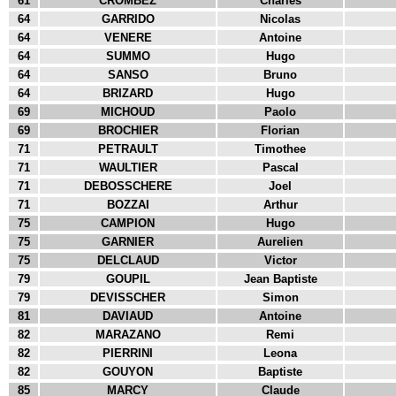
61
CROMBEZ
Charles
64
GARRIDO
Nicolas
64
VENERE
Antoine
64
SUMMO
Hugo
64
SANSO
Bruno
64
BRIZARD
Hugo
69
MICHOUD
Paolo
69
BROCHIER
Florian
71
PETRAULT
Timothee
71
WAULTIER
Pascal
71
DEBOSSCHERE
Joel
71
BOZZAI
Arthur
75
CAMPION
Hugo
75
GARNIER
Aurelien
75
DELCLAUD
Victor
79
GOUPIL
Jean Baptiste
79
DEVISSCHER
Simon
81
DAVIAUD
Antoine
82
MARAZANO
Remi
82
PIERRINI
Leona
82
GOUYON
Baptiste
85
MARCY
Claude