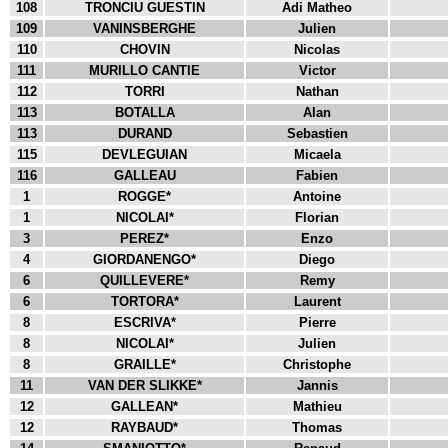
108
TRONCIU GUESTIN
Adi Matheo
109
VANINSBERGHE
Julien
110
CHOVIN
Nicolas
111
MURILLO CANTIE
Victor
112
TORRI
Nathan
113
BOTALLA
Alan
113
DURAND
Sebastien
115
DEVLEGUIAN
Micaela
116
GALLEAU
Fabien
1
ROGGE*
Antoine
1
NICOLAI*
Florian
3
PEREZ*
Enzo
4
GIORDANENGO*
Diego
6
QUILLEVERE*
Remy
6
TORTORA*
Laurent
8
ESCRIVA*
Pierre
8
NICOLAI*
Julien
8
GRAILLE*
Christophe
11
VAN DER SLIKKE*
Jannis
12
GALLEAN*
Mathieu
12
RAYBAUD*
Thomas