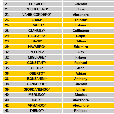
21
LE GALL*
Valentin
21
PELUTTIERO*
Joris
21
VAHIE CORDERO*
Alexandre
26
ADAM*
Thibault
26
FRADET*
Fabien
28
GIANSILY*
Guillaume
29
LAGLASS*
Ralph
29
DAVID*
Gillian
29
NAVARRO*
Edelmire
32
PELENC*
Alex
32
MIGLIORE*
Fabien
34
CONSTANT*
Raphael
35
OLTRA*
Jean
36
OBERTO*
Adrian
36
BONZANINI*
Anthony
38
CANNEDDU*
Quentin
39
GIORDANENGO*
Lilian
40
MERLINO*
Nicolas
40
DALY*
Alexandre
42
ARMANDO*
Alexandre
43
THENOT*
Philippe