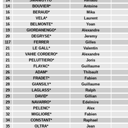
14
SMANIOTTO*
Renaud
14
BOUVIER*
Antoine
16
BERAUD*
Mika
16
VELA*
Laurent
16
BELMONTE*
Yoan
19
GIORDANENGO*
Alexandre
20
DEGRYSE*
Jeremy
117
FERRER
Gilles
21
LE GALL*
Valentin
21
VAHIE CORDERO*
Alexandre
21
PELUTTIERO*
Joris
21
FLAYAC*
Guillaume
26
ADAM*
Thibault
26
FRADET*
Fabien
28
GIANSILY*
Guillaume
29
LAGLASS*
Ralph
29
DAVID*
Gillian
29
NAVARRO*
Edelmire
32
PELENC*
Alex
32
MIGLIORE*
Fabien
34
CONSTANT*
Raphael
35
OLTRA*
Jean