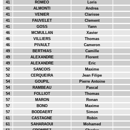
41
ROMEO
Loris
41
ALMONTI
Andrea
41
VENIER
Clarisse
41
FAUVELET
Clement
41
GOSS
Yann
46
MCMULLAN
Xavier
46
VILLIERS
Thomas
46
PIVAULT
Cameron
49
BERTHIAS
Camille
49
ALEXANDRE
Florent
49
ALEXANDRE
Eric
52
SANCOIS
Maxime
52
CERQUEIRA
Jean Filipe
54
GOUPIL
Pierre Antoine
54
RAMBEAU
Pascal
54
FOLLIOT
Thomas
57
MARON
Ronan
57
BONO
Maxime
57
BODDAERT
Simon
61
CASTAGNE
Robin
61
SAHARAOUI
Mohamed