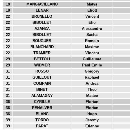
18
MANGIAVILLANO
Matys
18
LENAR
Eliott
22
BRUNELLO
Vincent
22
BIBOLLET
Elie
22
AZANZA
Alessandro
22
BIBOLLET
Sacha
22
BOUGUES
Romain
22
BLANCHARD
Maxime
22
TRAMIER
Vincent
29
BETTOLI
Guillaume
29
WIDMER
Paul Emile
31
RUSSO
Gregory
31
GUILLOUT
Raphael
31
COMPAIN
Andrea
31
BINET
Theo
31
ALAMAGNY
Matteo
36
CYRILLE
Florian
36
PENALVER
Florian
36
BLANC
Hugo
39
TORDO
Jeremy
39
PARAT
Etienne