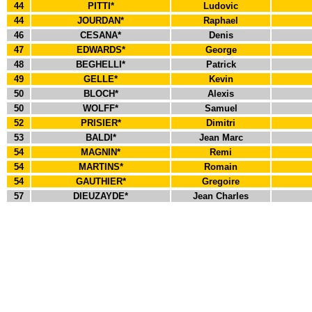
44
PITTI*
Ludovic
44
JOURDAN*
Raphael
46
CESANA*
Denis
47
EDWARDS*
George
48
BEGHELLI*
Patrick
49
GELLE*
Kevin
50
BLOCH*
Alexis
50
WOLFF*
Samuel
52
PRISIER*
Dimitri
53
BALDI*
Jean Marc
54
MAGNIN*
Remi
54
MARTINS*
Romain
54
GAUTHIER*
Gregoire
57
DIEUZAYDE*
Jean Charles