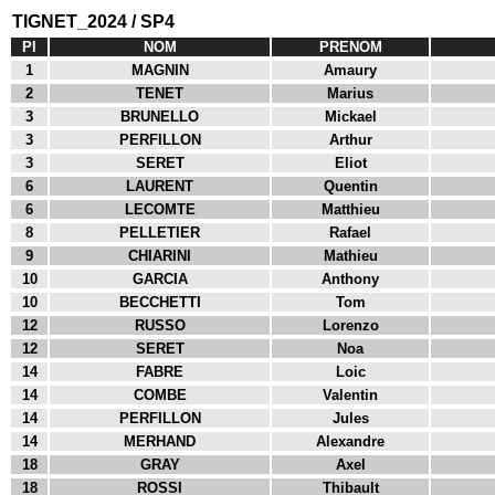
TIGNET_2024 / SP4
Pl
NOM
PRENOM
1
MAGNIN
Amaury
2
TENET
Marius
3
BRUNELLO
Mickael
3
PERFILLON
Arthur
3
SERET
Eliot
6
LAURENT
Quentin
6
LECOMTE
Matthieu
8
PELLETIER
Rafael
9
CHIARINI
Mathieu
10
GARCIA
Anthony
10
BECCHETTI
Tom
12
RUSSO
Lorenzo
12
SERET
Noa
14
FABRE
Loic
14
COMBE
Valentin
14
PERFILLON
Jules
14
MERHAND
Alexandre
18
GRAY
Axel
18
ROSSI
Thibault