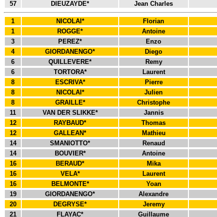
57
DIEUZAYDE*
Jean Charles
1
NICOLAI*
Florian
1
ROGGE*
Antoine
3
PEREZ*
Enzo
4
GIORDANENGO*
Diego
6
QUILLEVERE*
Remy
6
TORTORA*
Laurent
8
ESCRIVA*
Pierre
8
NICOLAI*
Julien
8
GRAILLE*
Christophe
11
VAN DER SLIKKE*
Jannis
12
RAYBAUD*
Thomas
12
GALLEAN*
Mathieu
14
SMANIOTTO*
Renaud
14
BOUVIER*
Antoine
16
BERAUD*
Mika
16
VELA*
Laurent
16
BELMONTE*
Yoan
19
GIORDANENGO*
Alexandre
20
DEGRYSE*
Jeremy
21
FLAYAC*
Guillaume