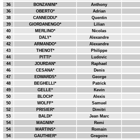
36
BONZANINI*
Anthony
36
OBERTO*
Adrian
38
CANNEDDU*
Quentin
39
GIORDANENGO*
Lilian
40
MERLINO*
Nicolas
40
DALY*
Alexandre
42
ARMANDO*
Alexandre
43
THENOT*
Philippe
44
PITTI*
Ludovic
44
JOURDAN*
Raphael
46
CESANA*
Denis
47
EDWARDS*
George
48
BEGHELLI*
Patrick
49
GELLE*
Kevin
50
BLOCH*
Alexis
50
WOLFF*
Samuel
52
PRISIER*
Dimitri
53
BALDI*
Jean Marc
54
MAGNIN*
Remi
54
MARTINS*
Romain
54
GAUTHIER*
Gregoire