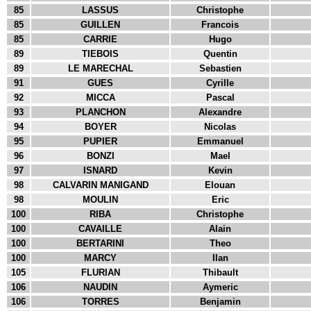
85
LASSUS
Christophe
85
GUILLEN
Francois
85
CARRIE
Hugo
89
TIEBOIS
Quentin
89
LE MARECHAL
Sebastien
91
GUES
Cyrille
92
MICCA
Pascal
93
PLANCHON
Alexandre
94
BOYER
Nicolas
95
PUPIER
Emmanuel
96
BONZI
Mael
97
ISNARD
Kevin
98
CALVARIN MANIGAND
Elouan
98
MOULIN
Eric
100
RIBA
Christophe
100
CAVAILLE
Alain
100
BERTARINI
Theo
100
MARCY
Ilan
105
FLURIAN
Thibault
106
NAUDIN
Aymeric
106
TORRES
Benjamin